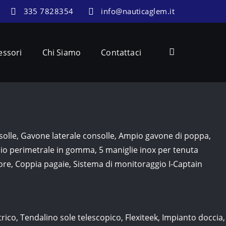
335 7828354
info@nauticaglem.it
essori
Chi Siamo
Contattaci
nsolle, Gavone laterale consolle, Ampio gavone di poppa,
cio perimetrale in gomma, 5 maniglie inox per tenuta
tore, Coppia pagaie, Sistema di monitoraggio I-Captain
ttrico, Tendalino sole telescopico, Flexiteek, Impianto doccia,