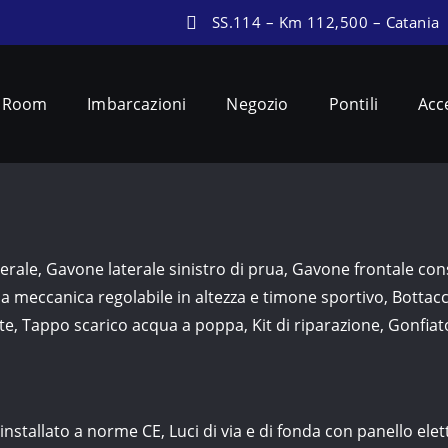
SS.114 – Km 112,500 – Catania
 Room
Imbarcazioni
Negozio
Pontili
Acc
erale, Gavone laterale sinistro di prua, Gavone frontale co
 meccanica regolabile in altezza e timone sportivo, Bottac
ite, Tappo scarico acqua a poppa, Kit di riparazione, Gonfia
 installato a norme CE, Luci di via e di fonda con panello ele