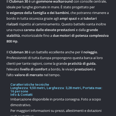
Il
Clubman 30
è un
gommone walkaround
con consolle centrale,
ideale per lunghe giornate in mare. È stato progettato per
le
esigenze della famiglia e dei bambini
, che potranno rimanere a
bordo in tutta sicurezza grazie agli
ampi spazi
e ai
tubolari
rialzati
rispetto al camminamento. Questo battello vanta inoltre
una nuova
carena dalle elevate prestazioni
e dalla
grande
stabilità
, motorizzabile fino a
due motori di potenza complessiva
800 Hp
.
Il
Clubman 30
è un battello eccellente anche per il
noleggio
.
Professionisti di tutta Europa propongono questa barca ai loro
clienti per tante ragioni, come la grande
praticità di guida
,
l’elevato
livello di comfort
a bordo, le vivaci
prestazioni
e
l’alto
valore di mercato
nel tempo.
Caratteristiche tecniche
Lunghezza: 9,50 metri, Larghezza: 3,28 metri, Portata max:
16 persone
Info & Contatti
Imbarcazione disponibile in pronta consegna. Foto a scopo
dimostrativo.
Per maggiori informazioni su prezzi, allestimenti e dotazioni