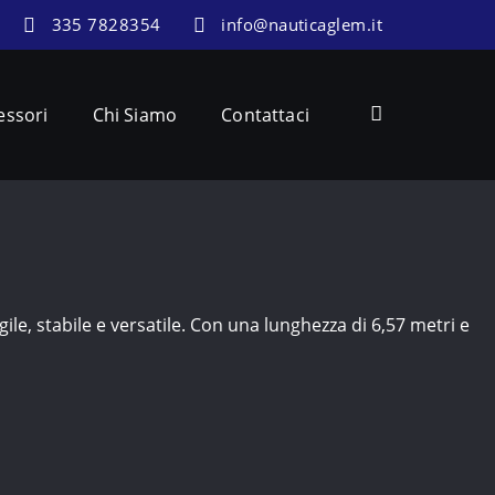
335 7828354
info@nauticaglem.it
essori
Chi Siamo
Contattaci
e, stabile e versatile. Con una lunghezza di 6,57 metri e