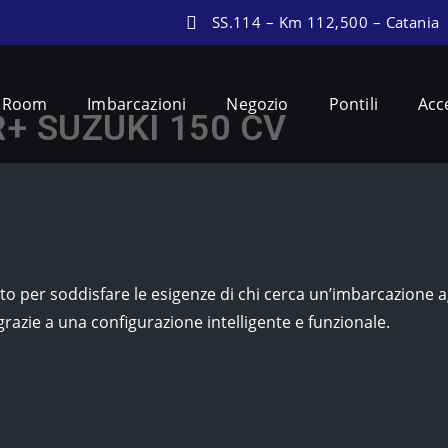
SS.114 – Km 112,500 – Catania
 Room
Imbarcazioni
Negozio
Pontili
Acc
+ SUZUKI 150 CV
er soddisfare le esigenze di chi cerca un’imbarcazione agil
grazie a una configurazione intelligente e funzionale.