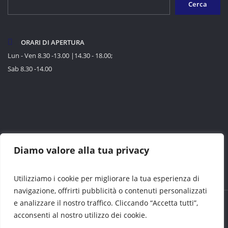
Cerca
ORARI DI APERTURA
Lun - Ven 8.30 -13.00 |14.30 - 18.00;
Sab 8.30 -14.00
Diamo valore alla tua privacy
Utilizziamo i cookie per migliorare la tua esperienza di
navigazione, offrirti pubblicità o contenuti personalizzati
e analizzare il nostro traffico. Cliccando “Accetta tutti”,
Nautica Glem © tutti i diritti riservati | Partita IVA 02803540877 |
Privacy &
acconsenti al nostro utilizzo dei cookie.
Cookie
| Powered by
Bonsei srl