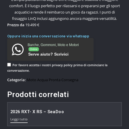
comfort. È il luogo perfetto per rilassarsi o prepararsi per gli sport
acquatici e rende il reimbarco un gioco da ragazzi. I punti di
fissaggio LinQ inclusi aggiungono ancora maggiore versatilità.
Prezzo da
19.499 €
Oppure inizia una conversazione via whatsapp
Barche, Gommoni, Moto e Motori
Online
Serve aiuto? Scrivici
Per favore accetta i nostri
privacy policy
prima di cominciare la
conversazione.
Categoria:
Moto Acqua Pronta Consegna
Prodotti correlati
2026 RXT- X RS – SeaDoo
Leggi tutto